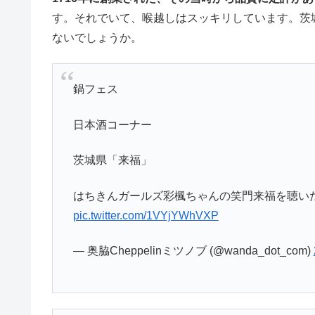
す。それでいて、喉越しはスッキリしています。茨
ないでしょうか。
鍋フェス
日本酒コーナー
茨城県「来福」
はちきんガールズ彩楓ちゃんの笑門来福を聴い
pic.twitter.com/1VYjYWhVXP
— 奥脇Cheppelinミツノブ (@wanda_dot_com)