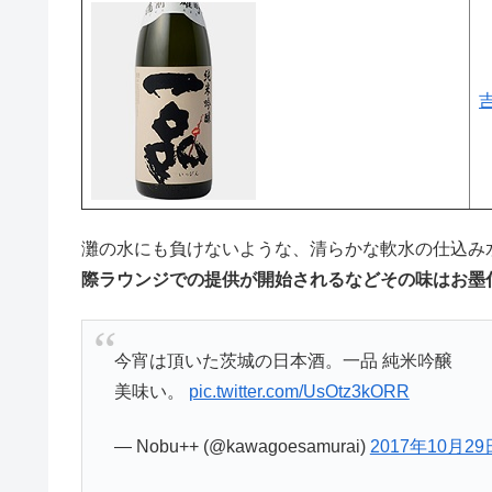
灘の水にも負けないような、清らかな軟水の仕込み
際ラウンジでの提供が開始されるなどその味はお墨
今宵は頂いた茨城の日本酒。一品 純米吟醸
美味い。
pic.twitter.com/UsOtz3kORR
— Nobu++ (@kawagoesamurai)
2017年10月29