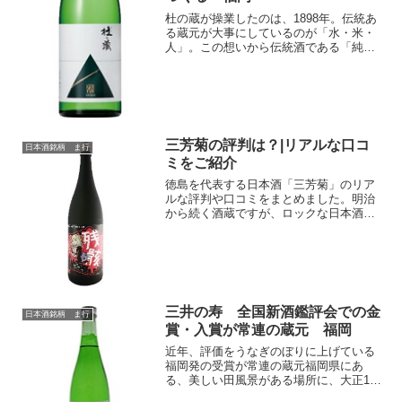
杜の蔵が操業したのは、1898年。伝統あ
る蔵元が大事にしているのが「水・米・
人」。この想いから伝統酒である「純米
酒」が造られています。この純米酒は
「自分たち造り手が飲みたいお酒」とし
て造られています。
三芳菊の評判は？|リアルな口コ
日本酒銘柄 ま行
ミをご紹介
徳島を代表する日本酒「三芳菊」のリア
ルな評判や口コミをまとめました。明治
から続く酒蔵ですが、ロックな日本酒を
作る酒蔵として初心者からコアなファン
まで幅広い世代に愛されている銘柄で
す。お店や自宅で飲む前に、まずは実際
に味わった人の感想をチェッ...
三井の寿 全国新酒鑑評会での金
日本酒銘柄 ま行
賞・入賞が常連の蔵元 福岡
近年、評価をうなぎのぼりに上げている
福岡発の受賞が常連の蔵元福岡県にあ
る、美しい田風景がある場所に、大正11
年から創業している蔵があります。商品