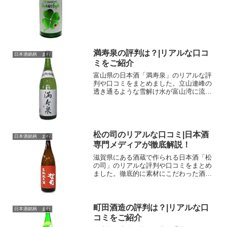
の90％超を、純米酒で勝負しています。
昔の伝統に重きを置きながらも、造って
いるお酒は非常に挑戦的...
満寿泉の評判は？|リアルな口コ
日本酒銘柄 ま行
ミをご紹介
富山県の日本酒「満寿泉」のリアルな評
判や口コミをまとめました。立山連峰の
透き通るような雪解け水が富山湾に流
れ、バリエーション豊かな海の幸が取れ
ることで有名な富山県。その富山が誇る
地酒が「満寿泉」。海の幸だけでなく、
山の幸にも恵まれた環境で作...
松の司のリアルな口コミ|日本酒
日本酒銘柄 ま行
専門メディアが徹底解説！
滋賀県にある酒蔵で作られる日本酒「松
の司」のリアルな評判や口コミをまとめ
ました。徹底的に素材にこだわった酒造
りを行い、今や滋賀県を代表する酒蔵と
いわれています。お店や自宅で飲む前
に、まずは実際に味わった人の感想をチ
ェックしてみましょう。松の...
町田酒造の評判は？|リアルな口
日本酒銘柄 ま行
コミをご紹介