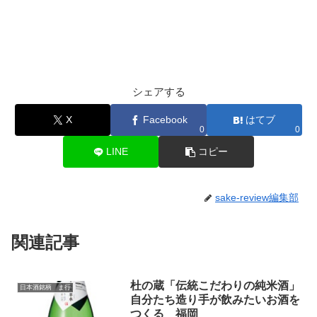
シェアする
X
Facebook
はてブ
0
0
LINE
コピー
sake-review編集部
関連記事
杜の蔵「伝統こだわりの純米酒」
日本酒銘柄 ま行
自分たち造り手が飲みたいお酒を
つくる 福岡