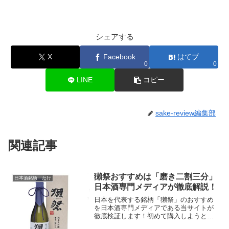
シェアする
X
Facebook
はてブ
0
0
LINE
コピー
sake-review編集部
関連記事
獺祭おすすめは「磨き二割三分」
日本酒銘柄 た行
日本酒専門メディアが徹底解説！
日本を代表する銘柄「獺祭」のおすすめ
を日本酒専門メディアである当サイトが
徹底検証します！初めて購入しようと考
えている人のなかには「獺祭のどの種類