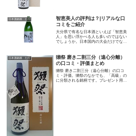
を買ったらいいか分からない」という人
もいるのではないでしょうか。獺祭と一
言で言っても、その種類は...
智恵美人の評判は？|リアルな口
日本酒銘柄 た行
コミをご紹介
大分県で有名な日本酒といえば「智恵美
人」を思い浮かべる人も多いのではない
でしょうか。日本国内の大会だけでな
く、世界的な高いでも数々の賞を受賞し
ている蔵元。この記事では、そんな智恵
美人のリアルな口コミ・評判をご紹介し
獺祭 磨き二割三分（遠心分離）
日本酒銘柄 た行
ます！これから智恵美人を選...
の口コミ・評価まとめ
獺祭 磨き二割三分（遠心分離）の口コ
ミ・評価。獺祭のなかでも、「高級」の
に分類される銘柄です。プレゼント用は
特別な日に飲むのがおすすめ。獺祭の高
級な種類を飲みたい人に大人気の日本酒
です！