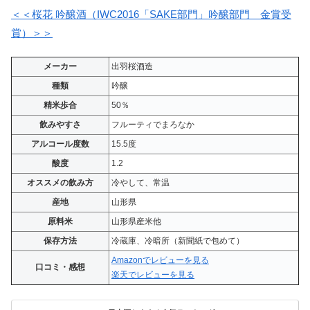
＜＜桜花 吟醸酒（IWC2016「SAKE部門」吟醸部門 金賞受
賞）＞＞
メーカー
出羽桜酒造
種類
吟醸
精米歩合
50％
飲みやすさ
フルーティでまろなか
アルコール度数
15.5度
酸度
1.2
オススメの飲み方
冷やして、常温
産地
山形県
原料米
山形県産米他
保存方法
冷蔵庫、冷暗所（新聞紙で包めて）
Amazonでレビューを見る
口コミ・感想
楽天でレビューを見る