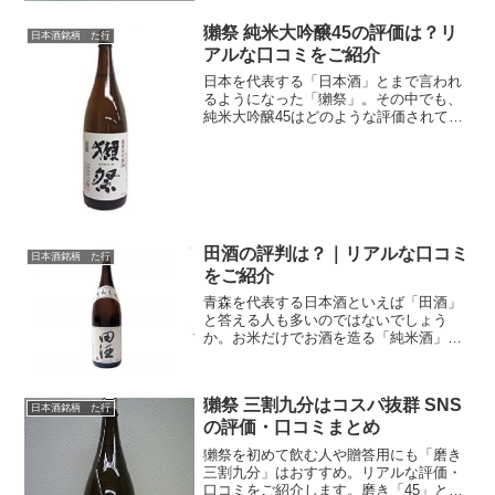
獺祭 純米大吟醸45の評価は？リ
日本酒銘柄 た行
アルな口コミをご紹介
日本を代表する「日本酒」とまで言われ
るようになった「獺祭」。その中でも、
純米大吟醸45はどのような評価されてい
るのか。リアルな評価・口コミをご紹介
します。
田酒の評判は？｜リアルな口コミ
日本酒銘柄 た行
をご紹介
青森を代表する日本酒といえば「田酒」
と答える人も多いのではないでしょう
か。お米だけでお酒を造る「純米酒」の
評価が特に高いことでも有名です。そん
な田酒のリアルな口コミ・評判をご紹介
します。ぜひ、実際に飲んだ人の声を参
獺祭 三割九分はコスパ抜群 SNS
考にしてみてください！田酒...
日本酒銘柄 た行
の評価・口コミまとめ
獺祭を初めて飲む人や贈答用にも「磨き
三割九分」はおすすめ。リアルな評価・
口コミをご紹介します。磨き「45」と比