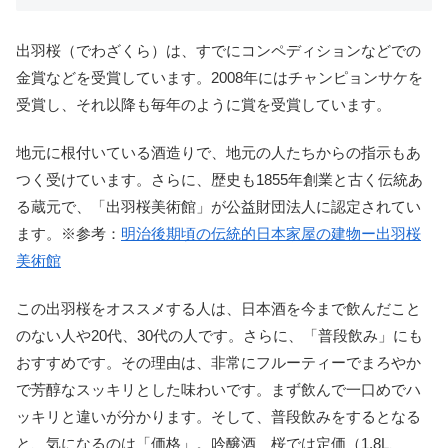
出羽桜（でわざくら）は、すでにコンペディションなどでの
金賞などを受賞しています。2008年にはチャンピョンサケを
受賞し、それ以降も毎年のように賞を受賞しています。
地元に根付いている酒造りで、地元の人たちからの指示もあ
つく受けています。さらに、歴史も1855年創業と古く伝統あ
る蔵元で、「出羽桜美術館」が公益財団法人に認定されてい
ます。※参考：
明治後期頃の伝統的日本家屋の建物ー出羽桜
美術館
この出羽桜をオススメする人は、日本酒を今まで飲んだこと
のない人や20代、30代の人です。さらに、「普段飲み」にも
おすすめです。その理由は、非常にフルーティーでまろやか
で芳醇なスッキリとした味わいです。まず飲んで一口めでハ
ッキリと違いが分かります。そして、普段飲みをするとなる
と、気になるのは「価格」。吟醸酒 桜では定価（1.8L、