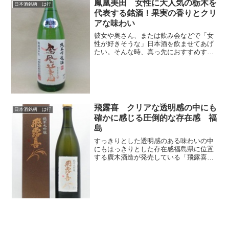
鳳凰美田 女性に大人気の栃木を
日本酒銘柄 は行
代表する銘酒！果実の香りとクリ
アな味わい
彼女や奥さん、または飲み会などで「女
性が好きそうな」日本酒を飲ませてあげ
たい。そんな時、真っ先におすすめする
のがこの「鳳凰美田」です。
飛露喜 クリアな透明感の中にも
日本酒銘柄 は行
確かに感じる圧倒的な存在感 福
島
すっきりとした透明感のある味わいの中
にもはっきりとした存在感福島県に位置
する廣木酒造が発売している「飛露喜
（ひろき）」。日本酒好きな人な一度は
聞いたことがあるのではないでしょう
か。今や全国的にも有名になり、まさに
「銘酒」となったわけですが、...