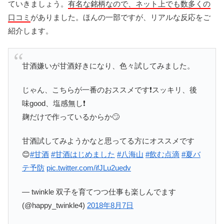
ていきましょう。
有名な銘柄なので、ネット上でも数多くの
口コミ
がありました。ほんの一部ですが、リアルな反応をご
紹介します。
甘酒嫌いが甘酒好きになり、色々試してみました。
じゃん、こちらが一番のおススメです❗️スッキリ、後
味good、塩感無し❗️
麹だけで作っているからか🙄
甘酒試してみようかなと思ってる方にオススメです
😊
#甘酒
#甘酒はじめました
#八海山
#飲む点滴
#夏バ
テ予防
pic.twitter.com/ifJLu2uedv
— twinkle 双子を育てつつ仕事も楽しんでます
(@happy_twinkle4)
2018年8月7日