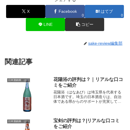
X
Facebook
はてブ
0
0
LINE
コピー
sake-review編集部
関連記事
花陽浴の評判は？｜リアルな口コ
日本酒銘柄 は行
ミをご紹介
花陽浴（はなあび）は埼玉県を代表する
日本酒です。埼玉の日本酒造りは、自治
体である県からのサポートが充実してい
るエリアです。そんななか、「埼玉の地
酒といえば」花陽浴を挙げる人が多いで
す。華やかでフルーティーな味わいで、
女性や初心者の人でも取っ...
宝剣の評判は？|リアルな口コミ
日本酒銘柄 は行
をご紹介