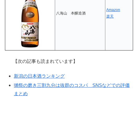
Amazon
八海山 本醸造酒
楽天
【次の記事も読まれています】
新潟の日本酒ランキング
獺祭の磨き三割九分は抜群のコスパ SNSなどでの評価
まとめ