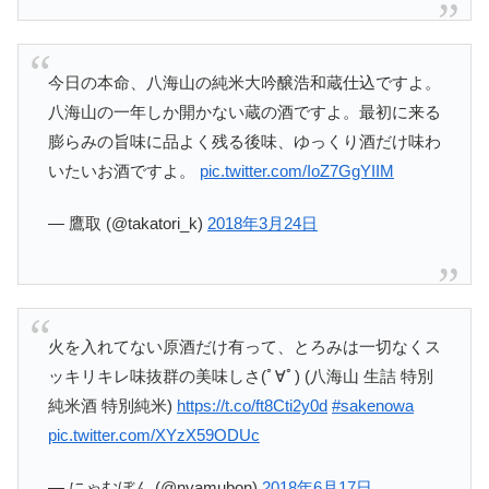
今日の本命、八海山の純米大吟醸浩和蔵仕込ですよ。
八海山の一年しか開かない蔵の酒ですよ。最初に来る
膨らみの旨味に品よく残る後味、ゆっくり酒だけ味わ
いたいお酒ですよ。
pic.twitter.com/IoZ7GgYIIM
— 鷹取 (@takatori_k)
2018年3月24日
火を入れてない原酒だけ有って、とろみは一切なくス
ッキリキレ味抜群の美味しさ(ﾟ∀ﾟ) (八海山 生詰 特別
純米酒 特別純米)
https://t.co/ft8Cti2y0d
#sakenowa
pic.twitter.com/XYzX59ODUc
— にゃむぼん (@nyamubon)
2018年6月17日