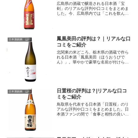
広島県の酒蔵で醸造される日本酒「宝
剣」のリアルな評判や口コミをまとめま
した。今、広島県内では「これを飲んで
おけば間違いない」と言われるほど人気
の高い「宝剣」。SAKE COMPETITION
2019の純米酒部門で「宝剣の純米酒レト
ロラベル...
鳳凰美田の評判は？｜リアルな口
日本酒銘柄 は行
コミをご紹介
北関東の米どころ、栃木県の酒蔵で作ら
れる日本酒「鳳凰美田（ほうおうびで
ん）」。華やかで豪華な名前が付けられ
た地酒ですよね。名前も「何となくカッ
コいい」ですよね。これ実は結構重要で
す。そんなカッコいい名前の「鳳凰美
田」は一体どんな味わいなのか...
日置桜の評判は？|リアルな口コ
日本酒銘柄 は行
ミをご紹介
鳥取県を代表する日本酒「日置桜」のリ
アルな評判や口コミをまとめました。日
本酒ファンの間で「食事と相性の良いお
酒」として人気が高い銘柄「日置桜」。
人気漫画「美味しんぼ」のなかで紹介さ
れたことでも有名ですよね。この日本酒
の評判は一体どうなのか気...