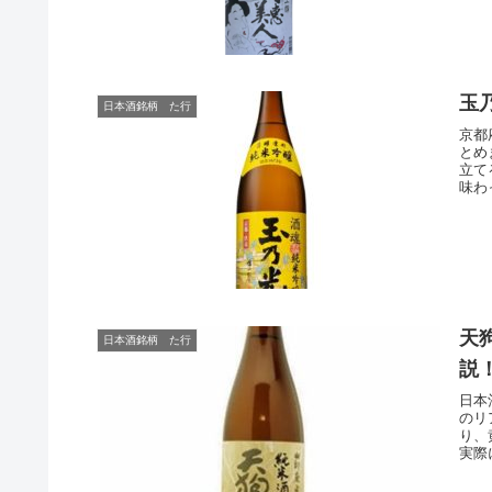
玉
日本酒銘柄 た行
京都
とめ
立て
味わ
天
日本酒銘柄 た行
説
日本
のリ
り、
実際