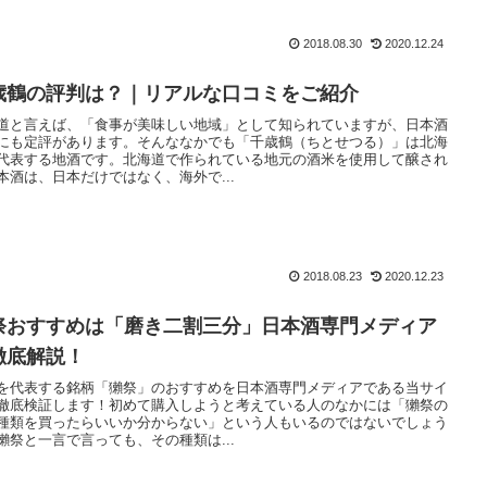
2018.08.30
2020.12.24
歳鶴の評判は？｜リアルな口コミをご紹介
道と言えば、「食事が美味しい地域」として知られていますが、日本酒
にも定評があります。そんななかでも「千歳鶴（ちとせつる）」は北海
代表する地酒です。北海道で作られている地元の酒米を使用して醸され
本酒は、日本だけではなく、海外で...
2018.08.23
2020.12.23
祭おすすめは「磨き二割三分」日本酒専門メディア
徹底解説！
を代表する銘柄「獺祭」のおすすめを日本酒専門メディアである当サイ
徹底検証します！初めて購入しようと考えている人のなかには「獺祭の
種類を買ったらいいか分からない」という人もいるのではないでしょう
獺祭と一言で言っても、その種類は...