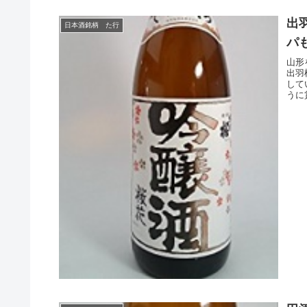
出
日本酒銘柄 た行
パ
山形
出羽
して
うに