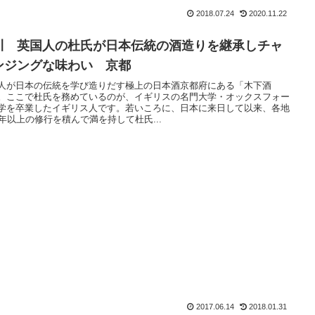
2018.07.24
2020.11.22
川 英国人の杜氏が日本伝統の酒造りを継承しチャ
ンジングな味わい 京都
人が日本の伝統を学び造りだす極上の日本酒京都府にある「木下酒
。ここで杜氏を務めているのが、イギリスの名門大学・オックスフォー
学を卒業したイギリス人です。若いころに、日本に来日して以来、各地
0年以上の修行を積んで満を持して杜氏...
2017.06.14
2018.01.31