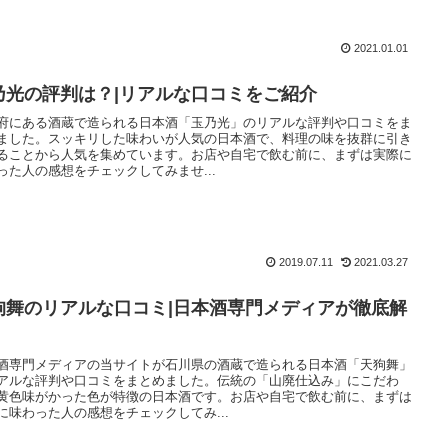
2021.01.01
乃光の評判は？|リアルな口コミをご紹介
府にある酒蔵で造られる日本酒「玉乃光」のリアルな評判や口コミをま
ました。スッキリした味わいが人気の日本酒で、料理の味を抜群に引き
ることから人気を集めています。お店や自宅で飲む前に、まずは実際に
った人の感想をチェックしてみませ...
2019.07.11
2021.03.27
狗舞のリアルな口コミ|日本酒専門メディアが徹底解
！
酒専門メディアの当サイトが石川県の酒蔵で造られる日本酒「天狗舞」
アルな評判や口コミをまとめました。伝統の「山廃仕込み」にこだわ
黄色味がかった色が特徴の日本酒です。お店や自宅で飲む前に、まずは
に味わった人の感想をチェックしてみ...