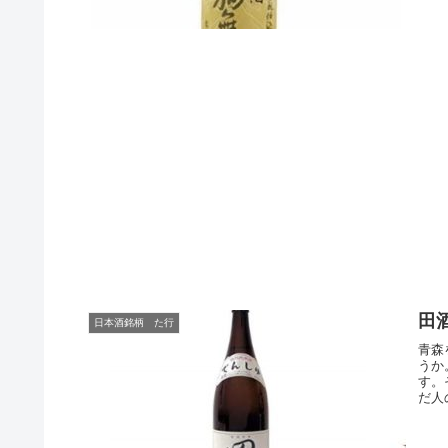
田
日本酒銘柄 た行
青森
うか
す。
だ人