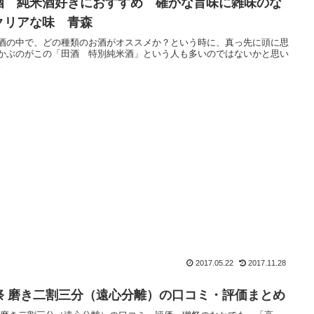
酒 純米酒好きにおすすめ 確かな旨味に雑味のな
クリアな味 青森
酒の中で、どの種類のお酒がオススメか？という時に、真っ先に頭に思
かぶのがこの「田酒 特別純米酒」という人も多いのではないかと思い
。
2017.05.22
2017.11.28
祭 磨き二割三分（遠心分離）の口コミ・評価まとめ