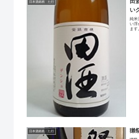
田
日本酒銘柄 た行
い
純米
い浮
ます
獺
日本酒銘柄 た行