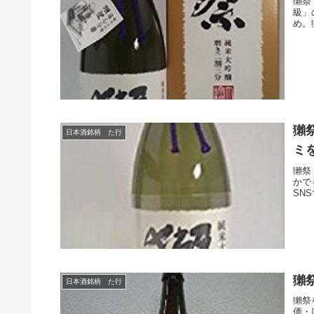
獺祭
級」
め。
獺
日本酒銘柄 た行
ミ
獺祭
かで
SN
獺
日本酒銘柄 た行
獺祭
価・