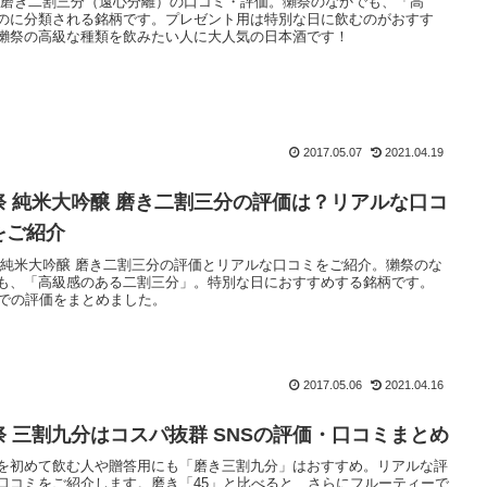
 磨き二割三分（遠心分離）の口コミ・評価。獺祭のなかでも、「高
のに分類される銘柄です。プレゼント用は特別な日に飲むのがおすす
獺祭の高級な種類を飲みたい人に大人気の日本酒です！
2017.05.07
2021.04.19
祭 純米大吟醸 磨き二割三分の評価は？リアルな口コ
をご紹介
 純米大吟醸 磨き二割三分の評価とリアルな口コミをご紹介。獺祭のな
も、「高級感のある二割三分」。特別な日におすすめする銘柄です。
Sでの評価をまとめました。
2017.05.06
2021.04.16
祭 三割九分はコスパ抜群 SNSの評価・口コミまとめ
を初めて飲む人や贈答用にも「磨き三割九分」はおすすめ。リアルな評
口コミをご紹介します。磨き「45」と比べると、さらにフルーティーで