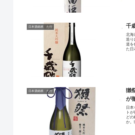
千
日本酒銘柄 た行
北海
造り
道を
た日
獺
日本酒銘柄 た行
が
日本
トが
どの
か。