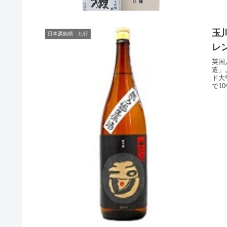
玉
日本酒銘柄 た行
レ
英国
造」
ド大
で1