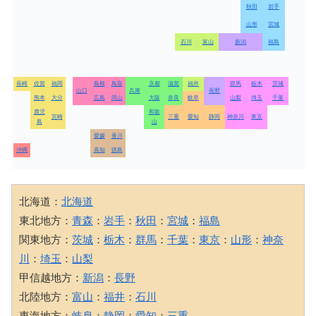
秋田
岩手
山形
宮城
石川
富山
新潟
福島
長崎
佐賀
福岡
島根
鳥取
京都
滋賀
福井
群馬
栃木
茨城
山口
兵庫
長野
熊本
大分
広島
岡山
大阪
奈良
岐阜
山梨
埼玉
千葉
鹿児
和歌
宮崎
三重
愛知
静岡
神奈川
東京
島
山
愛媛
香川
沖縄
高知
徳島
北海道：
北海道
東北地方：
青森
：
岩手
：
秋田
：
宮城
：
福島
関東地方：
茨城
：
栃木
：
群馬
：
千葉
：
東京
：
山形
：
神奈
川
：
埼玉
：
山梨
甲信越地方：
新潟
：
長野
北陸地方：
富山
：
福井
：
石川
東海地方：
岐阜
：
静岡
：
愛知
：
三重