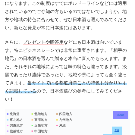
になります。この制度はすでにボルドーワインなどには適用
されているのでご存知の方もいるのではないでしょうか。地
方や地域の特色に合わせて、ぜひ日本酒も選んでみてくださ
い。新たな発見が常に日本酒にはあります。
さらに、
プレゼントや贈答用
などにも日本酒は向いていま
す。特にビジネスシーンでは非常に重宝されます。「相手の
地元」の日本酒を選んで贈ると本当に喜んでもらえます。ま
た、それぞれの地域によっては味の特色も違ってきます。淡
麗であったり濃醇であったり、地域や県によっても全く違っ
てきます。
当サイトでは各都道府県ごとの特色も分かりやす
く記載している
ので、日本酒選びの参考にしてみてくださ
い！
■
北海道
■
北陸地方
■
四国地方
北海道
■
東北地方
■
東海地方
■
九州地方
■
関東地方
■
近畿地方
■
沖縄
青森
■
信越地方
■
中国地方